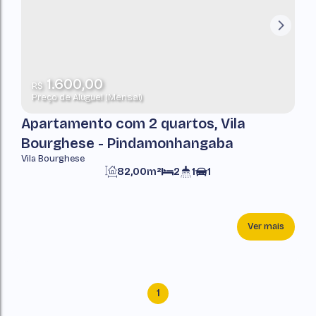
1.600,00
R$
Preço de Aluguel (Mensal)
Apartamento com 2 quartos, Vila
Bourghese - Pindamonhangaba
Vila Bourghese
82,00m²
2
1
1
Ver mais
1