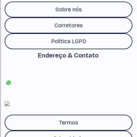
Sobre nós
Corretores
Política LGPD
Endereço & Contato
Avenida Coronel Fernando Prestes
,
17
,
Centro
,
Pindamonhangaba
,
SP
,
Brasil
(12) 99673-2275
(12) 3642-
1299
contato@derricoimoveis.com.br
CRECI: 16633-J
Termos