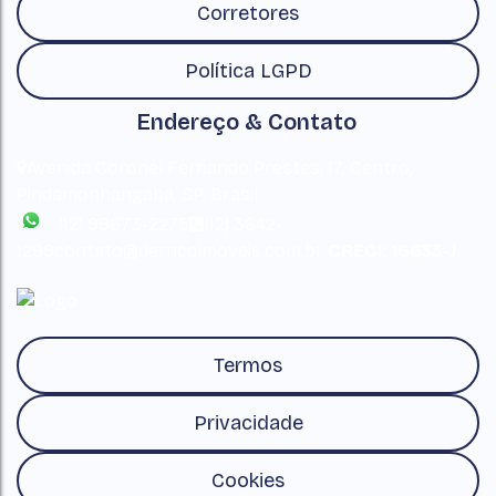
Corretores
Política LGPD
Endereço & Contato
Avenida Coronel Fernando Prestes
,
17
,
Centro
,
Pindamonhangaba
,
SP
,
Brasil
(12) 99673-2275
(12) 3642-
1299
contato@derricoimoveis.com.br
CRECI: 16633-J
Termos
Privacidade
Cookies