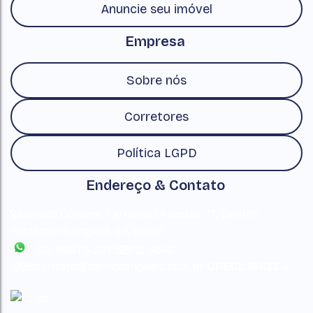
Anuncie seu imóvel
Empresa
Sobre nós
Corretores
Política LGPD
Endereço & Contato
Avenida Coronel Fernando Prestes
,
17
,
Centro
,
Pindamonhangaba
,
SP
,
Brasil
(12) 99673-2275
(12) 3642-
1299
contato@derricoimoveis.com.br
CRECI: 16633-J