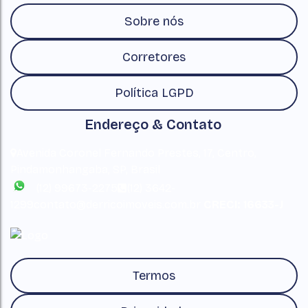
Sobre nós
Corretores
Política LGPD
Endereço & Contato
Avenida Coronel Fernando Prestes
,
17
,
Centro
,
Pindamonhangaba
,
SP
,
Brasil
(12) 99673-2275
(12) 3642-
1299
contato@derricoimoveis.com.br
CRECI: 16633-J
Termos