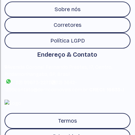
Sobre nós
Corretores
Política LGPD
Endereço & Contato
Avenida Coronel Fernando Prestes
,
17
,
Centro
,
Pindamonhangaba
,
SP
,
Brasil
(12) 99673-2275
(12) 3642-
1299
contato@derricoimoveis.com.br
CRECI: 16633-J
Termos