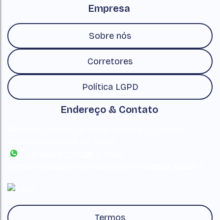
Empresa
Sobre nós
Corretores
Política LGPD
Endereço & Contato
Avenida Coronel Fernando Prestes
,
17
,
Centro
,
Pindamonhangaba
,
SP
,
Brasil
(12) 99673-2275
(12) 3642-
1299
contato@derricoimoveis.com.br
CRECI: 16633-J
Termos