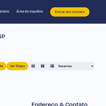
etário
Área do Inquilino
Entrar em contato
SP
da
Ver Mapa
Endereço & Contato