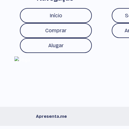
Início
S
Comprar
A
Alugar