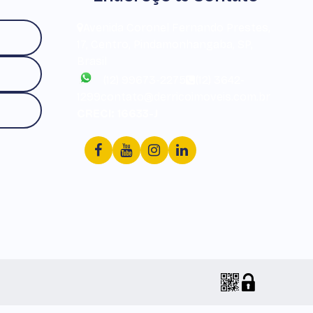
Avenida Coronel Fernando Prestes
,
17
,
Centro
,
Pindamonhangaba
,
SP
,
Brasil
(12) 99673-2275
(12) 3642-
1299
contato@derricoimoveis.com.br
CRECI: 16633-J