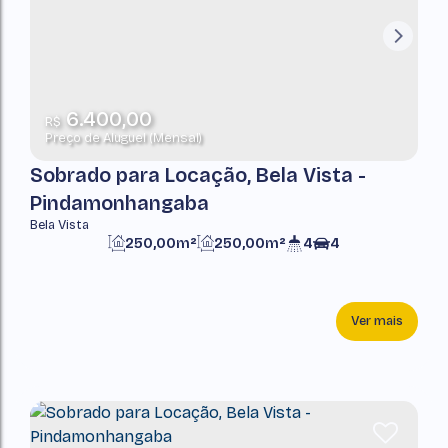
6.400,00
R$
Preço de Aluguel (Mensal)
Sobrado para Locação, Bela Vista -
Pindamonhangaba
Bela Vista
250,00m²
250,00m²
4
4
Ver mais