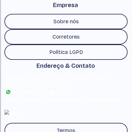
Empresa
Sobre nós
Corretores
Política LGPD
Endereço & Contato
Avenida Coronel Fernando Prestes
,
17
,
Centro
,
Pindamonhangaba
,
SP
,
Brasil
(12) 99673-2275
(12) 3642-
1299
contato@derricoimoveis.com.br
CRECI: 16633-J
Termos