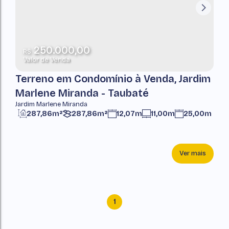
250.000,00
R$
Valor de Venda
Terreno em Condomínio à Venda, Jardim
Marlene Miranda - Taubaté
Jardim Marlene Miranda
287,86m²
287,86m²
12,07m
11,00m
25,00m
Ver mais
1