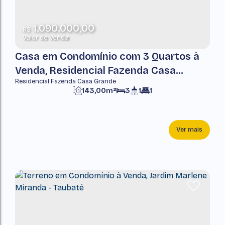
1.090.000,00
R$
Valor de Venda
Casa em Condomínio com 3 Quartos à
Venda, Residencial Fazenda Casa
Residencial Fazenda Casa Grande
Grande - Taubaté
143,00m²
3
1
1
Ver mais