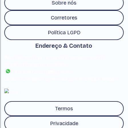
Sobre nós
Corretores
Política LGPD
Endereço & Contato
Avenida Coronel Fernando Prestes
,
17
,
Centro
,
Pindamonhangaba
,
SP
,
Brasil
(12) 99673-2275
(12) 3642-
1299
contato@derricoimoveis.com.br
CRECI: 16633-J
Termos
Privacidade