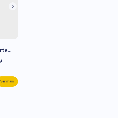
rte
1
Ver mais