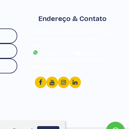
Endereço & Contato
Avenida Coronel Fernando Prestes
,
17
,
Centro
,
Pindamonhangaba
,
SP
,
Brasil
(12) 99673-2275
(12) 3642-
1299
contato@derricoimoveis.com.br
CRECI: 16633-J