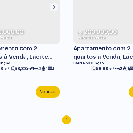
.000,00
200.000,00
R$
 Venda
Valor de Venda
mento com 2
Apartamento com 2
s à Venda, Laerte
quartos à Venda, Lae
sunção
Laerte Assunção
ão -
Assunção -
88m²
58,88m²
2
1
1
58,88m²
2
1
monhangaba
Pindamonhangaba
Ver mais
1