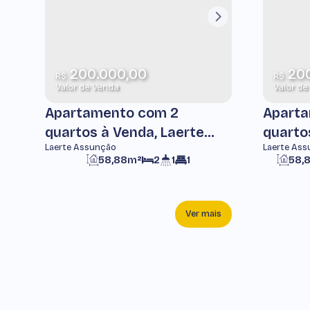
200.000,00
200
R$
R$
Valor de Venda
Valor de
Apartamento com 2
Aparta
quartos à Venda, Laerte
quarto
Laerte Assunção
Laerte As
Assunção -
Assunç
58,88m²
2
1
1
58,
Pindamonhangaba
Pinda
Ver mais