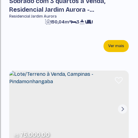
Sobrado com 3 quartos à Venda,
Residencial Jardim Aurora -
Residencial Jardim Aurora
Pindamonhangaba
150,04m²
3
1
1
Ver mais
75.000,00
R$