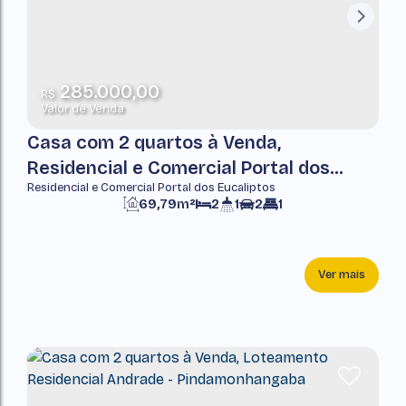
285.000,00
R$
Valor de Venda
Casa com 2 quartos à Venda,
Residencial e Comercial Portal dos
Residencial e Comercial Portal dos Eucaliptos
Eucaliptos - Pindamonhangaba
69,79m²
2
1
2
1
Ver mais