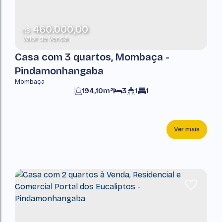
460.000,00
R$
Valor de Venda
Casa com 3 quartos, Mombaça -
Pindamonhangaba
Mombaça
194,10m²
3
1
1
Ver mais