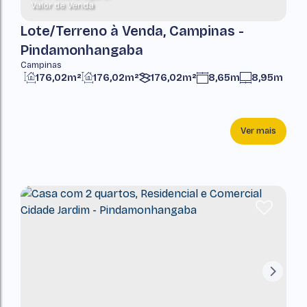
Valor de Venda
Lote/Terreno à Venda, Campinas -
Pindamonhangaba
Campinas
176,02m²
176,02m²
176,02m²
8,65m
8,95m
Ver mais