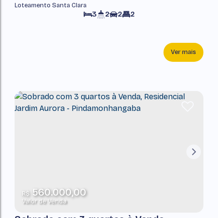
Loteamento Santa Clara
Pindamonhangaba
3
2
2
2
Ver mais
560.000,00
R$
Valor de Venda