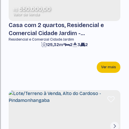
550.000,00
R$
Valor de Venda
Casa com 2 quartos, Residencial e
Comercial Cidade Jardim -
Residencial e Comercial Cidade Jardim
Pindamonhangaba
125,32m²
2
3
2
Ver mais