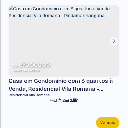
670.000,00
R$
Valor de Venda
Casa em Condomínio com 3 quartos à
Venda, Residencial Vila Romana -
Residencial Vila Romana
Pindamonhangaba
3
2
2
1
Ver mais