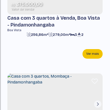
375.000,00
R$
Valor de Venda
Casa com 3 quartos à Venda, Boa Vista
- Pindamonhangaba
Boa Vista
256,86m²
279,00m²
3
2
Ver mais