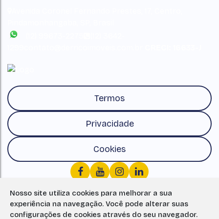
Avenida Coronel Fernando Prestes
,
17
,
Centro
,
Pindamonhangaba
,
SP
,
Brasil
(12) 99673-2275
(12) 3642-
1299
contato@derricoimoveis.com.br
CRECI: 16633-J
Termos
Privacidade
Cookies
Nosso site utiliza cookies para melhorar a sua
experiência na navegação.
Você pode alterar suas
configurações de cookies através do seu navegador.