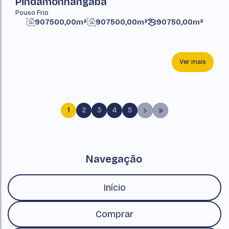
Pindamonhangaba
Pouso Frio
907500,00m²
907500,00m²
90750,00m²
Ver mais
1
2
3
4
5
Navegação
Início
Comprar