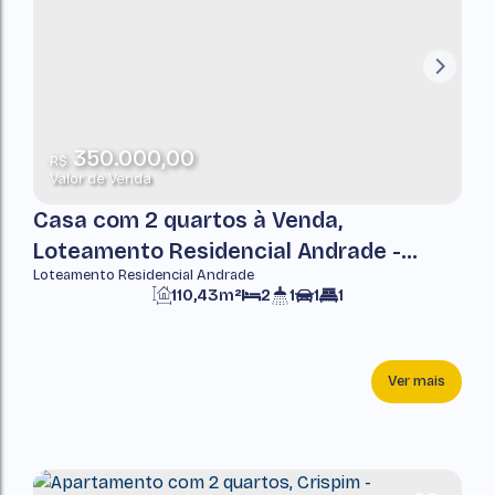
350.000,00
R$
Valor de Venda
Casa com 2 quartos à Venda,
Loteamento Residencial Andrade -
Loteamento Residencial Andrade
Pindamonhangaba
110,43m²
2
1
1
1
Ver mais