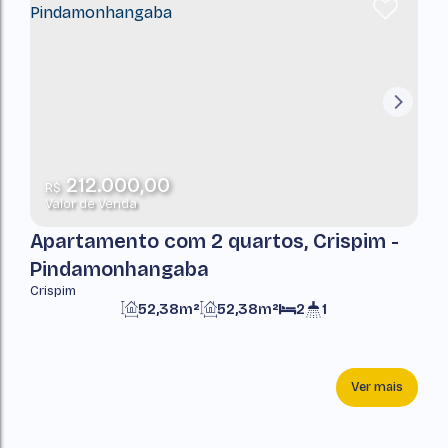
212.000,00
R$
Valor de Venda
Apartamento com 2 quartos, Crispim -
Pindamonhangaba
Crispim
52,38m²
52,38m²
2
1
Ver mais