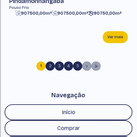
Pindamonhangaba
Pouso Frio
907500,00m²
907500,00m²
90750,00m²
Ver mais
1
2
3
4
5
Navegação
Início
Comprar