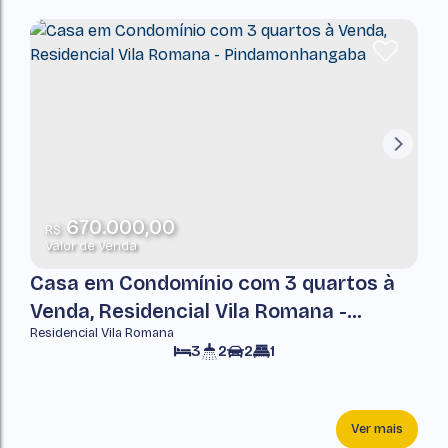
670.000,00
R$
Valor de Venda
Casa em Condomínio com 3 quartos à
Venda, Residencial Vila Romana -
Residencial Vila Romana
Pindamonhangaba
3
2
2
1
Ver mais