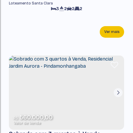
Loteamento Santa Clara
Pindamonhangaba
3
2
2
2
Ver mais
560.000,00
R$
Valor de Venda