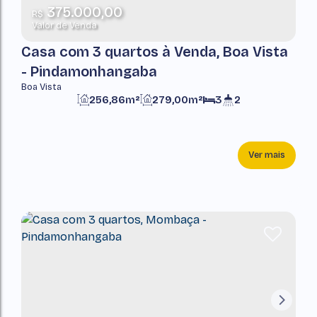
375.000,00
R$
Valor de Venda
Casa com 3 quartos à Venda, Boa Vista
- Pindamonhangaba
Boa Vista
256,86m²
279,00m²
3
2
Ver mais