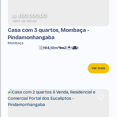
460.000,00
R$
Valor de Venda
Casa com 3 quartos, Mombaça -
Pindamonhangaba
Mombaça
194,10m²
3
1
1
Ver mais