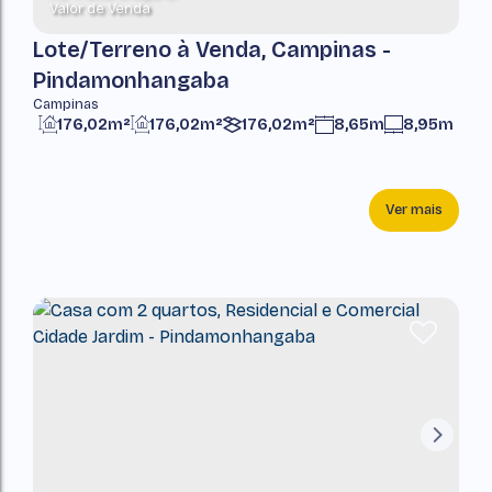
Valor de Venda
Lote/Terreno à Venda, Campinas -
Pindamonhangaba
Campinas
176,02m²
176,02m²
176,02m²
8,65m
8,95m
Ver mais