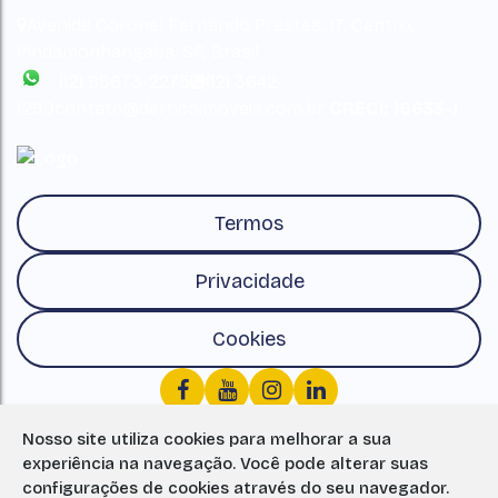
Avenida Coronel Fernando Prestes
,
17
,
Centro
,
Pindamonhangaba
,
SP
,
Brasil
(12) 99673-2275
(12) 3642-
1299
contato@derricoimoveis.com.br
CRECI: 16633-J
Termos
Privacidade
Cookies
Nosso site utiliza cookies para melhorar a sua
experiência na navegação.
Você pode alterar suas
configurações de cookies através do seu navegador.