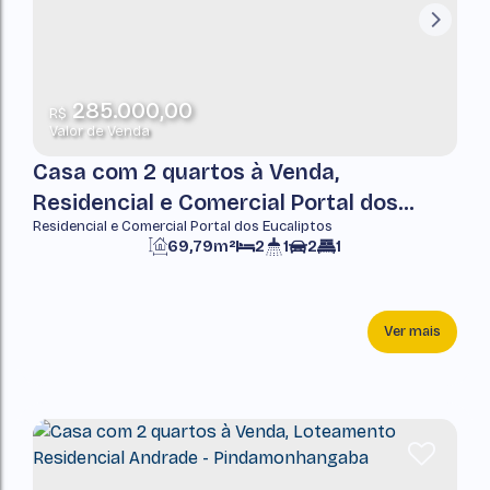
285.000,00
R$
Valor de Venda
Casa com 2 quartos à Venda,
Residencial e Comercial Portal dos
Residencial e Comercial Portal dos Eucaliptos
Eucaliptos - Pindamonhangaba
69,79m²
2
1
2
1
Ver mais