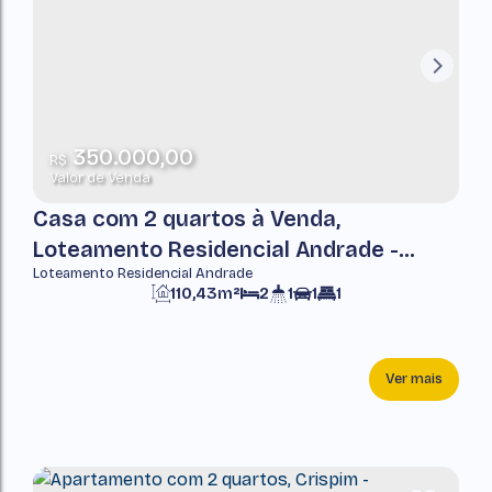
350.000,00
R$
Valor de Venda
Casa com 2 quartos à Venda,
Loteamento Residencial Andrade -
Loteamento Residencial Andrade
Pindamonhangaba
110,43m²
2
1
1
1
Ver mais