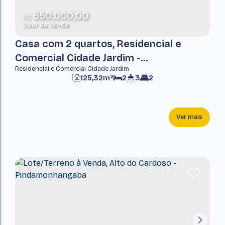
550.000,00
R$
Valor de Venda
Casa com 2 quartos, Residencial e
Comercial Cidade Jardim -
Residencial e Comercial Cidade Jardim
Pindamonhangaba
125,32m²
2
3
2
Ver mais