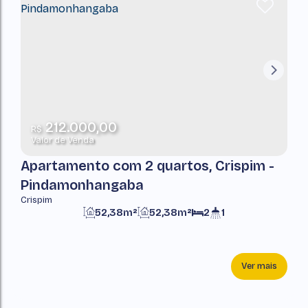
212.000,00
R$
Valor de Venda
Apartamento com 2 quartos, Crispim -
Pindamonhangaba
Crispim
52,38m²
52,38m²
2
1
Ver mais