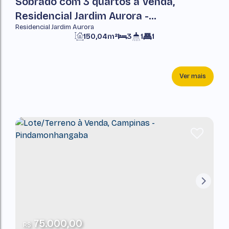
Sobrado com 3 quartos à Venda,
Residencial Jardim Aurora -
Residencial Jardim Aurora
Pindamonhangaba
150,04m²
3
1
1
Ver mais
75.000,00
R$