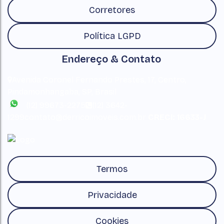
Corretores
Política LGPD
Endereço & Contato
Avenida Coronel Fernando Prestes
,
17
,
Centro
,
Pindamonhangaba
,
SP
,
Brasil
(12) 99673-2275
(12) 3642-
1299
contato@derricoimoveis.com.br
CRECI: 16633-J
Termos
Privacidade
Cookies