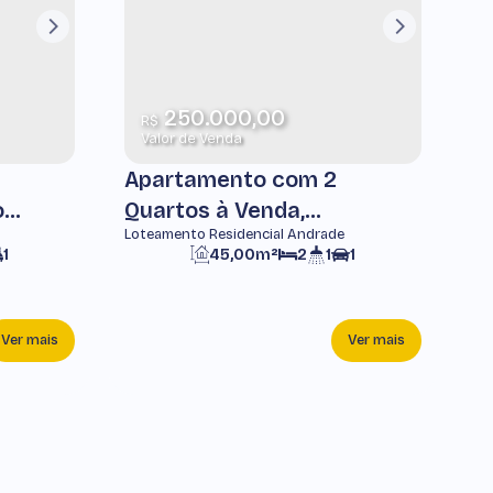
250.000,00
R$
Valor de Venda
Apartamento com 2
o
Quartos à Venda,
Loteamento Residencial Andrade
-
Loteamento Residencial
1
45,00m²
2
1
1
Andrade -
Pindamonhangaba
Ver mais
Ver mais