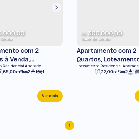
.000,00
300.000,00
R$
 Venda
Valor de Venda
mento com 2
Apartamento com 2
s à Venda,
Quartos, Loteament
 Residencial Andrade
Loteamento Residencial Andrade
ento Residencial
Residencial Andrade 
65,00m²
2
1
1
72,00m²
2
1
e -
Pindamonhangaba
monhangaba
Ver mais
1