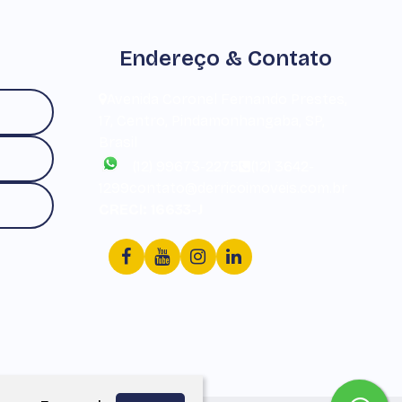
Endereço & Contato
Avenida Coronel Fernando Prestes
,
17
,
Centro
,
Pindamonhangaba
,
SP
,
Brasil
(12) 99673-2275
(12) 3642-
1299
contato@derricoimoveis.com.br
CRECI: 16633-J