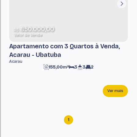
850.000,00
R$
Valor de Venda
Apartamento com 3 Quartos à Venda,
Acarau - Ubatuba
Acarau
155,00m²
3
3
2
Ver mais
1