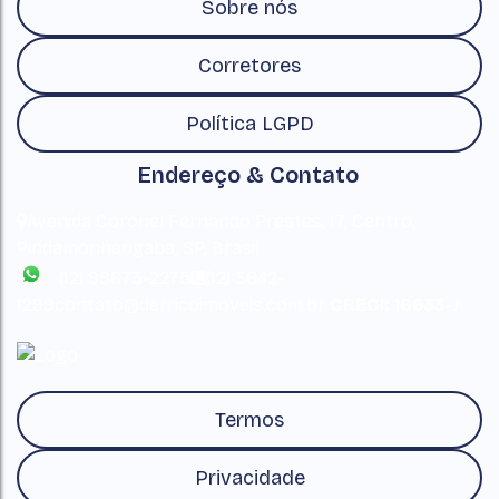
Sobre nós
Corretores
Política LGPD
Endereço & Contato
Avenida Coronel Fernando Prestes
,
17
,
Centro
,
Pindamonhangaba
,
SP
,
Brasil
(12) 99673-2275
(12) 3642-
1299
contato@derricoimoveis.com.br
CRECI: 16633-J
Termos
Privacidade