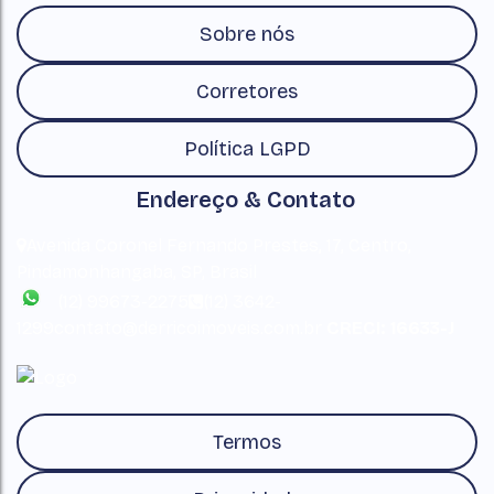
Sobre nós
Corretores
Política LGPD
Endereço & Contato
Avenida Coronel Fernando Prestes
,
17
,
Centro
,
Pindamonhangaba
,
SP
,
Brasil
(12) 99673-2275
(12) 3642-
1299
contato@derricoimoveis.com.br
CRECI: 16633-J
Termos