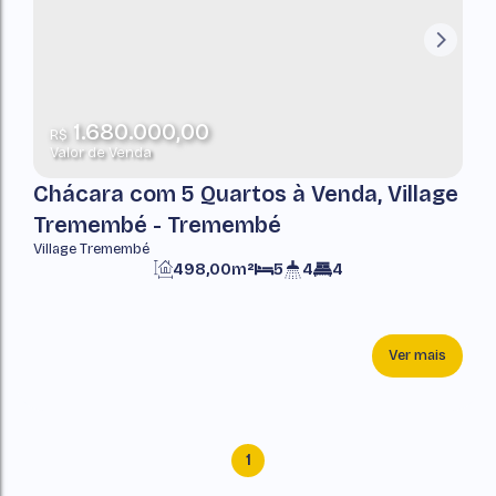
1.680.000,00
R$
Valor de Venda
Chácara com 5 Quartos à Venda, Village
Tremembé - Tremembé
Village Tremembé
498,00m²
5
4
4
Ver mais
1