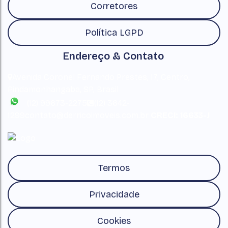
Corretores
Política LGPD
Endereço & Contato
Avenida Coronel Fernando Prestes
,
17
,
Centro
,
Pindamonhangaba
,
SP
,
Brasil
(12) 99673-2275
(12) 3642-
1299
contato@derricoimoveis.com.br
CRECI: 16633-J
Termos
Privacidade
Cookies