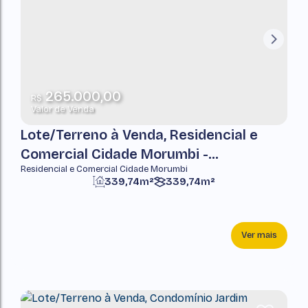
265.000,00
R$
Valor de Venda
Lote/Terreno à Venda, Residencial e
Comercial Cidade Morumbi -
Residencial e Comercial Cidade Morumbi
Pindamonhangaba
339,74m²
339,74m²
Ver mais