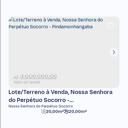
4.000.000,00
R$
Valor de Venda
Lote/Terreno à Venda, Nossa Senhora
do Perpétuo Socorro -
Nossa Senhora do Perpétuo Socorro
Pindamonhangaba
20,00m²
20,00m²