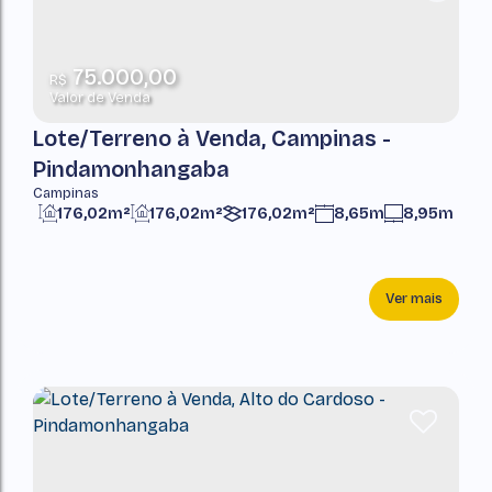
75.000,00
R$
Valor de Venda
Lote/Terreno à Venda, Campinas -
Pindamonhangaba
Campinas
176,02m²
176,02m²
176,02m²
8,65m
8,95m
Ver mais