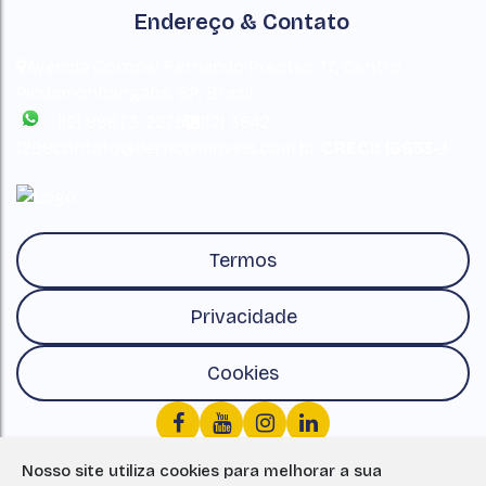
Endereço & Contato
Avenida Coronel Fernando Prestes
,
17
,
Centro
,
Pindamonhangaba
,
SP
,
Brasil
(12) 99673-2275
(12) 3642-
1299
contato@derricoimoveis.com.br
CRECI: 16633-J
Termos
Privacidade
Cookies
Nosso site utiliza cookies para melhorar a sua