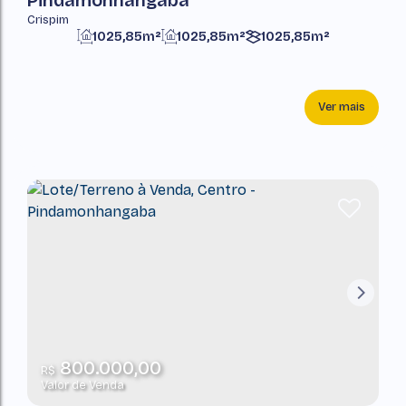
Pindamonhangaba
Crispim
1025,85m²
1025,85m²
1025,85m²
Ver mais
800.000,00
R$
Valor de Venda