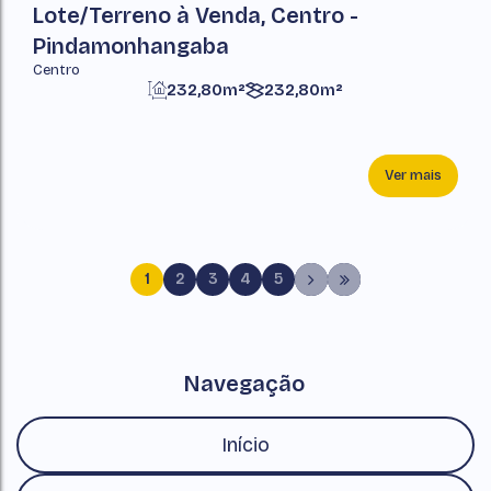
Lote/Terreno à Venda, Centro -
Pindamonhangaba
Centro
232,80m²
232,80m²
Ver mais
1
2
3
4
5
Navegação
Início