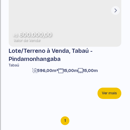
600.000,00
R$
Valor de Venda
Lote/Terreno à Venda, Tabaú -
Pindamonhangaba
Tabaú
596,00m²
15,00m
15,00m
Ver mais
1