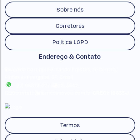
Sobre nós
Corretores
Política LGPD
Endereço & Contato
Avenida Coronel Fernando Prestes
,
17
,
Centro
,
Pindamonhangaba
,
SP
,
Brasil
(12) 99673-2275
(12) 3642-
1299
contato@derricoimoveis.com.br
CRECI: 16633-J
Termos