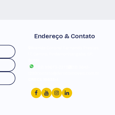
Endereço & Contato
Avenida Coronel Fernando Prestes
,
17
,
Centro
,
Pindamonhangaba
,
SP
,
Brasil
(12) 99673-2275
(12) 3642-
1299
contato@derricoimoveis.com.br
CRECI: 16633-J