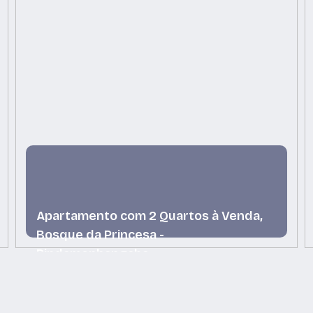
Apartamento com 2 Quartos à Venda,
Bosque da Princesa -
Pindamonhangaba
Bosque da Princesa, Pindamonhangaba, São Paulo,
Brasil