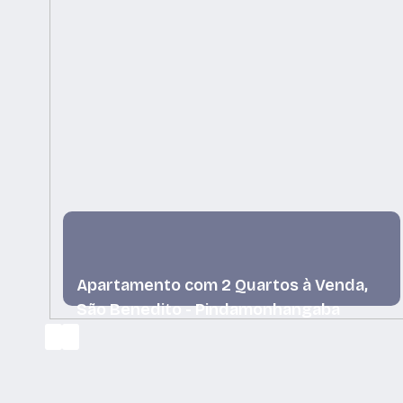
Apartamento com 2 Quartos à Venda,
São Benedito - Pindamonhangaba
São Benedito, Pindamonhangaba, São Paulo, Brasil