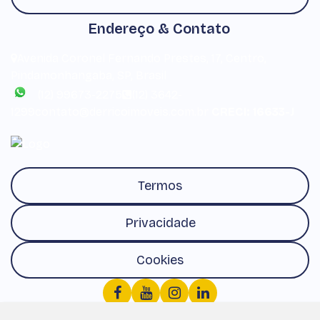
Endereço & Contato
Avenida Coronel Fernando Prestes
,
17
,
Centro
,
Pindamonhangaba
,
SP
,
Brasil
(12) 99673-2275
(12) 3642-
1299
contato@derricoimoveis.com.br
CRECI: 16633-J
Termos
Privacidade
Cookies