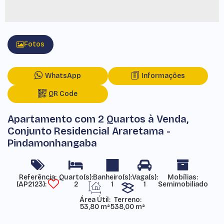
Fotos
WhatsApp
Informações
QR Code
Apartamento com 2 Quartos à Venda,
Conjunto Residencial Araretama -
Pindamonhangaba
Referência:
Mobílias:
(AP2123)
2
1
1
Semimobiliado
Área Útil:
Terreno:
53,80 m²
538,00 m²