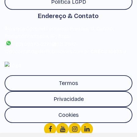
Política LGPD
Endereço & Contato
Avenida Coronel Fernando Prestes
,
17
,
Centro
,
Pindamonhangaba
,
SP
,
Brasil
(12) 99673-2275
(12) 3642-
1299
contato@derricoimoveis.com.br
CRECI: 16633-J
Termos
Privacidade
Cookies