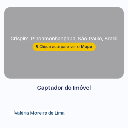
Crispim
,
Pindamonhangaba
,
São Paulo
,
Brasil
Clique aqui para ver o
Mapa
Captador do Imóvel