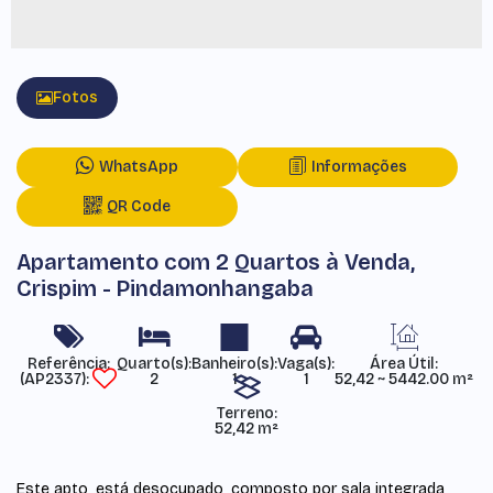
Fotos
WhatsApp
Informações
QR Code
Apartamento com 2 Quartos à Venda,
Crispim - Pindamonhangaba
Referência:
Área Útil:
(AP2337)
2
1
1
52,42 ~ 5442.00 m²
Terreno:
52,42 m²
Este apto, está desocupado, composto por sala integrada