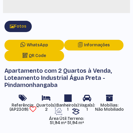
Fotos
WhatsApp
Informações
QR Code
Apartamento com 2 Quartos à Venda,
Loteamento Industrial Água Preta -
Pindamonhangaba
Referência:
Mobílias:
(AP2309)
2
1
1
Não Mobiliado
Área Útil:
Terreno:
51,94 m²
51,94 m²