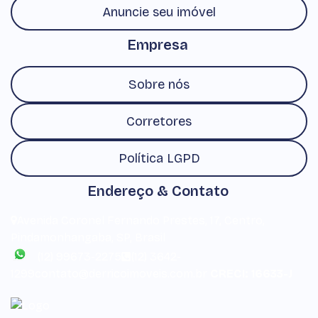
Anuncie seu imóvel
Empresa
Sobre nós
Corretores
Política LGPD
Endereço & Contato
Avenida Coronel Fernando Prestes
,
17
,
Centro
,
Pindamonhangaba
,
SP
,
Brasil
(12) 99673-2275
(12) 3642-
1299
contato@derricoimoveis.com.br
CRECI: 16633-J