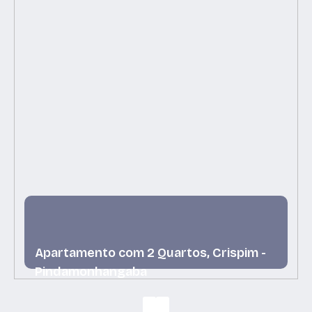
Apartamento com 2 Quartos, Crispim -
Pindamonhangaba
Crispim, Pindamonhangaba, São Paulo, Brasil