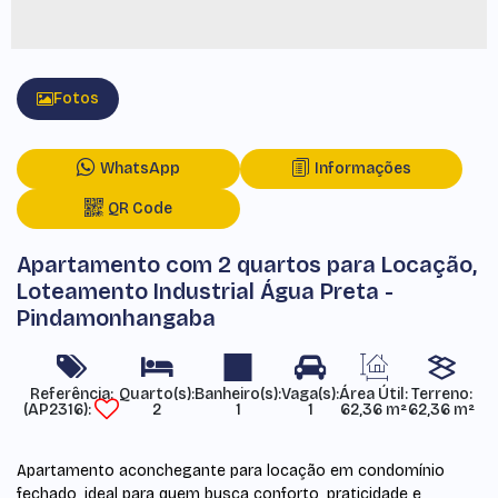
Fotos
WhatsApp
Informações
QR Code
Apartamento com 2 quartos para Locação,
Loteamento Industrial Água Preta -
Pindamonhangaba
Referência:
Área Útil:
Terreno:
(AP2316)
2
1
1
62,36 m²
62,36 m²
Apartamento aconchegante para locação em condomínio
fechado, ideal para quem busca conforto, praticidade e