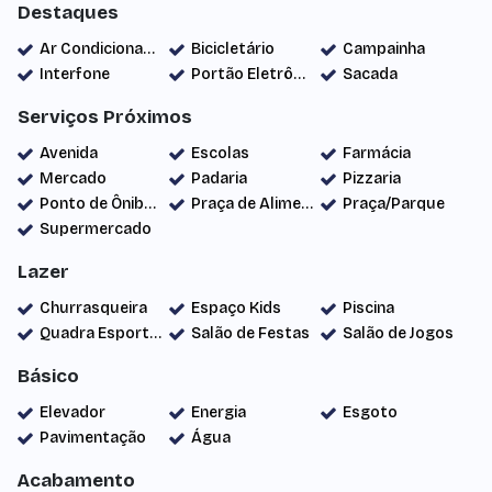
Destaques
Ar Condicionado
Bicicletário
Campainha
Interfone
Portão Eletrônico
Sacada
Serviços Próximos
Avenida
Escolas
Farmácia
Mercado
Padaria
Pizzaria
Ponto de Ônibus
Praça de Alimentação
Praça/Parque
Supermercado
Lazer
Churrasqueira
Espaço Kids
Piscina
Quadra Esportiva
Salão de Festas
Salão de Jogos
Básico
Elevador
Energia
Esgoto
Pavimentação
Água
Acabamento