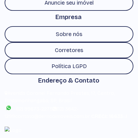
Anuncie seu imóvel
Empresa
Sobre nós
Corretores
Política LGPD
Endereço & Contato
Avenida Coronel Fernando Prestes
,
17
,
Centro
,
Pindamonhangaba
,
SP
,
Brasil
(12) 99673-2275
(12) 3642-
1299
contato@derricoimoveis.com.br
CRECI: 16633-J