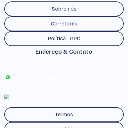
Sobre nós
Corretores
Política LGPD
Endereço & Contato
Avenida Coronel Fernando Prestes
,
17
,
Centro
,
Pindamonhangaba
,
SP
,
Brasil
(12) 99673-2275
(12) 3642-
1299
contato@derricoimoveis.com.br
CRECI: 16633-J
Termos