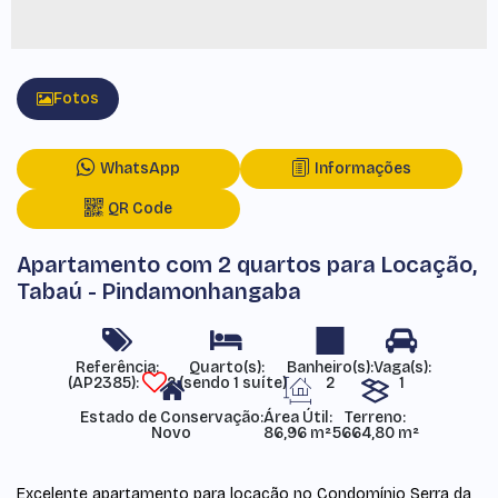
Fotos
WhatsApp
Informações
QR Code
Apartamento com 2 quartos para Locação,
Tabaú - Pindamonhangaba
Referência:
(AP2385)
2 (sendo 1 suíte)
2
1
Estado de Conservação:
Área Útil:
Terreno:
Novo
86,96 m²
5664,80 m²
Excelente apartamento para locação no Condomínio Serra da