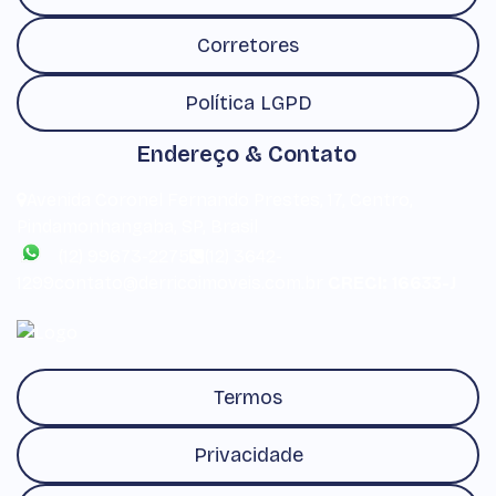
Corretores
Política LGPD
Endereço & Contato
Avenida Coronel Fernando Prestes
,
17
,
Centro
,
Pindamonhangaba
,
SP
,
Brasil
(12) 99673-2275
(12) 3642-
1299
contato@derricoimoveis.com.br
CRECI: 16633-J
Termos
Privacidade