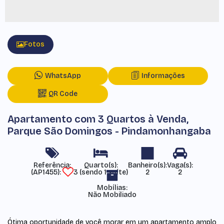
Fotos
WhatsApp
Informações
QR Code
Apartamento com 3 Quartos à Venda,
Parque São Domingos - Pindamonhangaba
Referência:
(AP1455)
3 (sendo 1 suíte)
2
2
Mobílias:
Não Mobiliado
Ótima oportunidade de você morar em um apartamento amplo