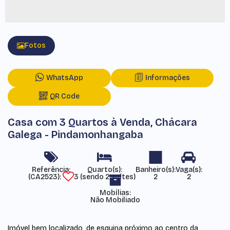
Fotos
WhatsApp
Informações
QR Code
Casa com 3 Quartos à Venda, Chácara
Galega - Pindamonhangaba
Referência:
(CA2523)
3 (sendo 2 suítes)
2
2
Mobílias:
Não Mobiliado
Imóvel bem localizado, de esquina próximo ao centro da