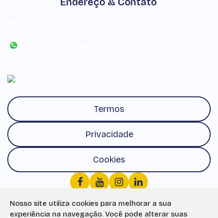
Endereço & Contato
Avenida Coronel Fernando Prestes
,
17
,
Centro
,
Pindamonhangaba
,
SP
,
Brasil
(12) 99673-2275
(12) 3642-
1299
contato@derricoimoveis.com.br
CRECI: 16633-J
Termos
Privacidade
Cookies
Nosso site utiliza cookies para melhorar a sua
experiência na navegação.
Você pode alterar suas