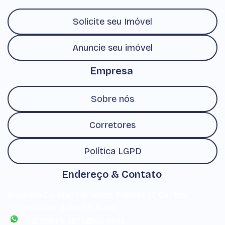
Solicite seu Imóvel
Anuncie seu imóvel
Empresa
Sobre nós
Corretores
Política LGPD
Endereço & Contato
Avenida Coronel Fernando Prestes
,
17
,
Centro
,
Pindamonhangaba
,
SP
,
Brasil
(12) 99673-2275
(12) 3642-