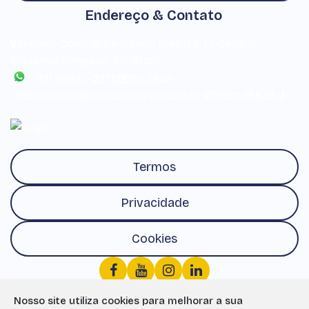
Endereço & Contato
Avenida Coronel Fernando Prestes
,
17
,
Centro
,
Pindamonhangaba
,
SP
,
Brasil
(12) 99673-2275
(12) 3642-
1299
contato@derricoimoveis.com.br
CRECI: 16633-J
Termos
Privacidade
Cookies
Nosso site utiliza cookies para melhorar a sua