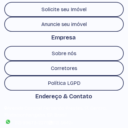
Solicite seu Imóvel
Anuncie seu imóvel
Empresa
Sobre nós
Corretores
Política LGPD
Endereço & Contato
Avenida Coronel Fernando Prestes
,
17
,
Centro
,
Pindamonhangaba
,
SP
,
Brasil
(12) 99673-2275
(12) 3642-