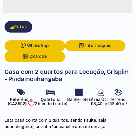
Fotos
WhatsApp
Informações
QR Code
Casa com 2 quartos para Locação, Crispim
- Pindamonhangaba
Referência:
Área Útil:
Terreno:
(CA3552)
2 (sendo 1 suíte)
1
53,40 m²
53,40 m²
Esta casa conta com 2 quartos, sendo 1 suíte, sala
aconchegante, cozinha funcional e área de serviço.