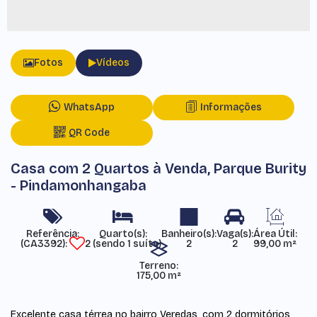
Fotos
Vídeos
WhatsApp
Informações
QR Code
Casa com 2 Quartos à Venda, Parque Burity
- Pindamonhangaba
Referência:
Área Útil:
(CA3392)
2 (sendo 1 suíte)
2
2
99,00 m²
Terreno:
175,00 m²
Excelente casa térrea no bairro Veredas, com 2 dormitórios,