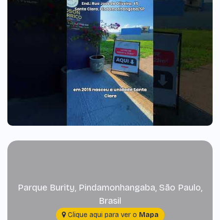
Parque Burity
,
Pindamonhangaba
,
São Paulo
,
Brasil
Clique aqui para ver o
Mapa