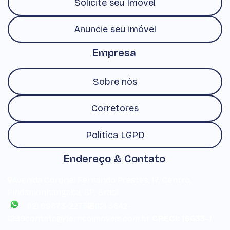
Solicite seu Imóvel
Anuncie seu imóvel
Empresa
Sobre nós
Corretores
Política LGPD
Endereço & Contato
Avenida Coronel Fernando Prestes
,
17
,
Centro
,
Pindamonhangaba
,
SP
,
Brasil
(12) 99673-2275
(12) 3642-
1299
contato@derricoimoveis.com.br
CRECI: 16633-J