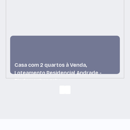
Casa com 2 quartos à Venda,
Loteamento Residencial Andrade -
Pindamonhangaba
Loteamento Residencial Andrade,
Pindamonhangaba, São Paulo, Brasil