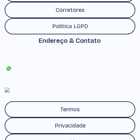
Corretores
Política LGPD
Endereço & Contato
Avenida Coronel Fernando Prestes
,
17
,
Centro
,
Pindamonhangaba
,
SP
,
Brasil
(12) 99673-2275
(12) 3642-
1299
contato@derricoimoveis.com.br
CRECI: 16633-J
Termos
Privacidade