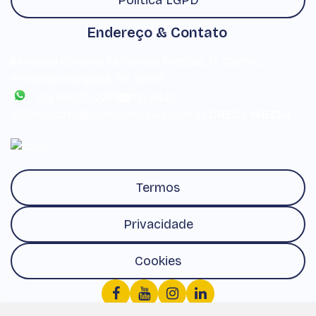
Política LGPD
Endereço & Contato
Avenida Coronel Fernando Prestes
,
17
,
Centro
,
Pindamonhangaba
,
SP
,
Brasil
(12) 99673-2275
(12) 3642-
1299
contato@derricoimoveis.com.br
CRECI: 16633-J
Termos
Privacidade
Cookies