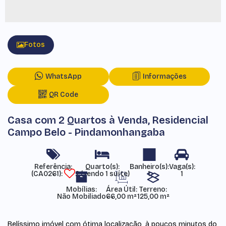
Fotos
WhatsApp
Informações
QR Code
Casa com 2 Quartos à Venda, Residencial
Campo Belo - Pindamonhangaba
Referência:
(CA0261)
2 (sendo 1 suíte)
1
1
Mobílias:
Área Útil:
Terreno:
Não Mobiliado
66,00 m²
125,00 m²
Belíssimo imóvel com ótima localização, à poucos minutos do