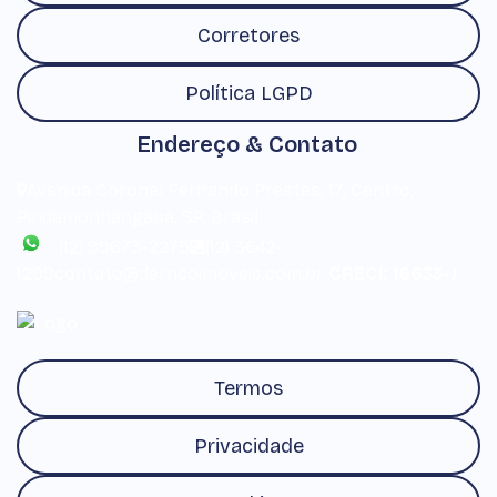
Corretores
Política LGPD
Endereço & Contato
Avenida Coronel Fernando Prestes
,
17
,
Centro
,
Pindamonhangaba
,
SP
,
Brasil
(12) 99673-2275
(12) 3642-
1299
contato@derricoimoveis.com.br
CRECI: 16633-J
Termos
Privacidade