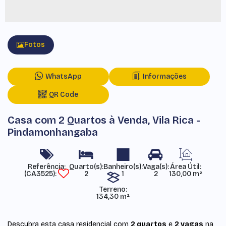
Fotos
WhatsApp
Informações
QR Code
Casa com 2 Quartos à Venda, Vila Rica -
Pindamonhangaba
Referência:
Área Útil:
(CA3525)
2
1
2
130,00 m²
Terreno:
134,30 m²
Descubra esta casa residencial com
2 quartos
e
2 vagas
na