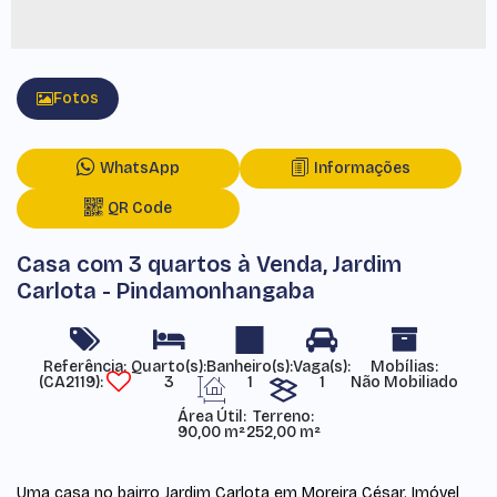
Fotos
WhatsApp
Informações
QR Code
Casa com 3 quartos à Venda, Jardim
Carlota - Pindamonhangaba
Referência:
Mobílias:
(CA2119)
3
1
1
Não Mobiliado
Área Útil:
Terreno:
90,00 m²
252,00 m²
Uma casa no bairro Jardim Carlota em Moreira César. Imóvel