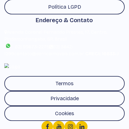
Política LGPD
Endereço & Contato
Avenida Coronel Fernando Prestes
,
17
,
Centro
,
Pindamonhangaba
,
SP
,
Brasil
(12) 99673-2275
(12) 3642-
1299
contato@derricoimoveis.com.br
CRECI: 16633-J
Termos
Privacidade
Cookies