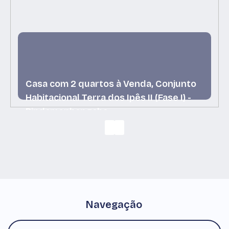
Casa com 2 quartos à Venda, Conjunto
Habitacional Terra dos Ipês II (Fase I) -
Pindamonhangaba
Conjunto Habitacional Terra dos Ipês II (Fase I),
Pindamonhangaba, São Paulo, Brasil
Navegação