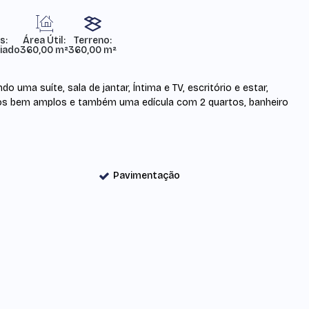
s:
Área Útil:
Terreno:
iado
360,00 m²
360,00 m²
uma suíte, sala de jantar, Íntima e TV, escritório e estar,
os bem amplos e também uma edícula com 2 quartos, banheiro
Pavimentação