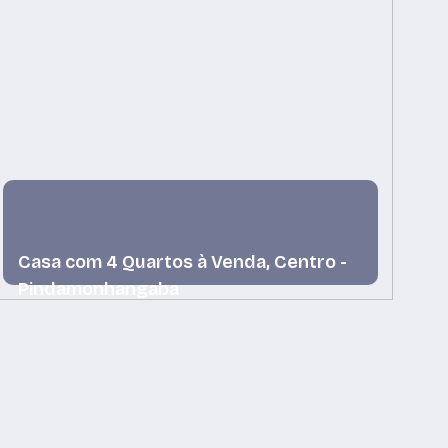
Casa com 4 Quartos à Venda, Centro -
C
Pindamonhangaba
P
Centro, Pindamonhangaba, São Paulo, Brasil
Ce