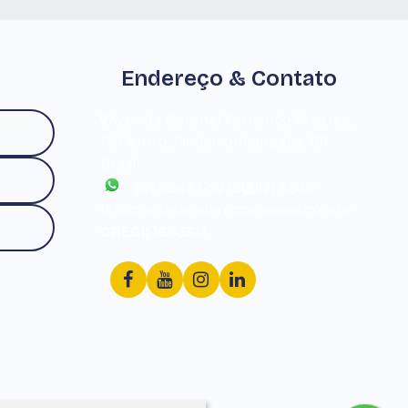
Endereço & Contato
Avenida Coronel Fernando Prestes
,
17
,
Centro
,
Pindamonhangaba
,
SP
,
Brasil
(12) 99673-2275
(12) 3642-
1299
contato@derricoimoveis.com.br
CRECI: 16633-J