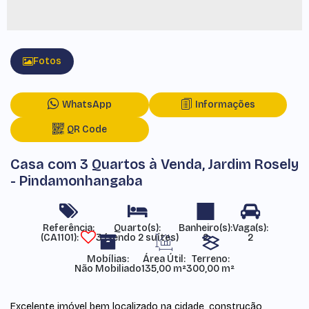
Fotos
WhatsApp
Informações
QR Code
Casa com 3 Quartos à Venda, Jardim Rosely
- Pindamonhangaba
Referência:
(CA1101)
3 (sendo 2 suítes)
2
2
Mobílias:
Área Útil:
Terreno:
Não Mobiliado
135,00 m²
300,00 m²
Excelente imóvel bem localizado na cidade, construção