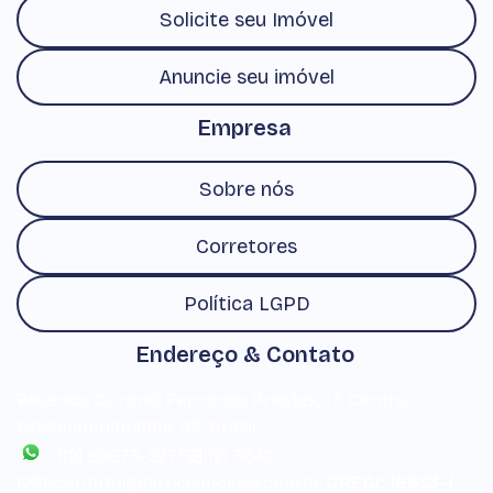
Solicite seu Imóvel
Anuncie seu imóvel
Empresa
Sobre nós
Corretores
Política LGPD
Endereço & Contato
Avenida Coronel Fernando Prestes
,
17
,
Centro
,
Pindamonhangaba
,
SP
,
Brasil
(12) 99673-2275
(12) 3642-
1299
contato@derricoimoveis.com.br
CRECI: 16633-J