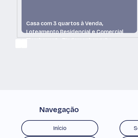
Casa com 3 quartos à Venda,
Loteamento Residencial e Comercial
Flamboyant - Pindamonhangaba
Loteamento Residencial e Comercial Flamboyant,
Pindamonhangaba, São Paulo, Brasil
Navegação
Início
S