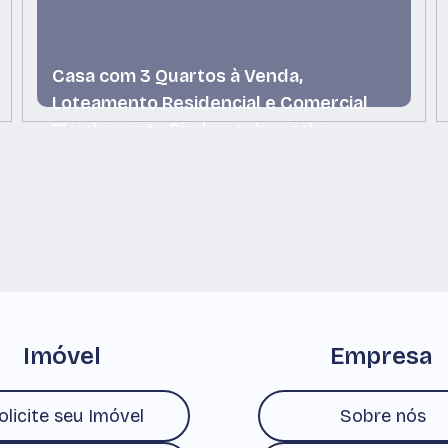
Casa com 3 Quartos à Venda,
Loteamento Residencial e Comercial
Flamboyant - Pindamonhangaba
Loteamento Residencial e Comercial Flamboyant,
Pindamonhangaba, São Paulo, Brasil
Imóvel
Empresa
olicite seu Imóvel
Sobre nós