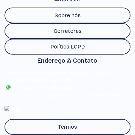
Sobre nós
Corretores
Política LGPD
Endereço & Contato
Avenida Coronel Fernando Prestes
,
17
,
Centro
,
Pindamonhangaba
,
SP
,
Brasil
(12) 99673-2275
(12) 3642-
1299
contato@derricoimoveis.com.br
CRECI: 16633-J
Termos