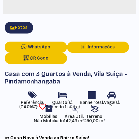
Fotos
WhatsApp
Informações
QR Code
Casa com 3 Quartos à Venda, Vila Suiça -
Pindamonhangaba
Referência:
(CA0167)
3 (sendo 1 suíte)
1
1
Mobílias:
Área Útil:
Terreno:
Não Mobiliado
142,49 m²
250,00 m²
🏡
Casa Nova à Venda no Bairro Suíça!