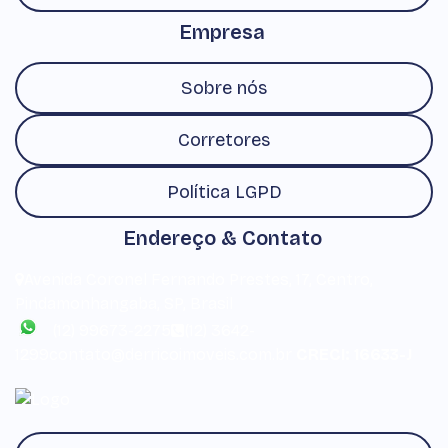
Empresa
Sobre nós
Corretores
Política LGPD
Endereço & Contato
Avenida Coronel Fernando Prestes
,
17
,
Centro
,
Pindamonhangaba
,
SP
,
Brasil
(12) 99673-2275
(12) 3642-
1299
contato@derricoimoveis.com.br
CRECI: 16633-J