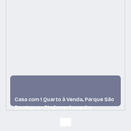
Casa com 1 Quarto à Venda, Parque São
Domingos - Pindamonhangaba
Parque São Domingos, Pindamonhangaba, São
Paulo, Brasil