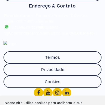
Endereço & Contato
Avenida Coronel Fernando Prestes
,
17
,
Centro
,
Pindamonhangaba
,
SP
,
Brasil
(12) 99673-2275
(12) 3642-
1299
contato@derricoimoveis.com.br
CRECI: 16633-J
Termos
Privacidade
Cookies
Nosso site utiliza cookies para melhorar a sua