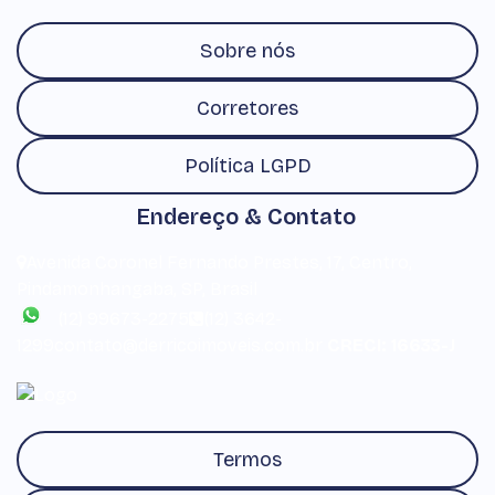
Sobre nós
Corretores
Política LGPD
Endereço & Contato
Avenida Coronel Fernando Prestes
,
17
,
Centro
,
Pindamonhangaba
,
SP
,
Brasil
(12) 99673-2275
(12) 3642-
1299
contato@derricoimoveis.com.br
CRECI: 16633-J
Termos