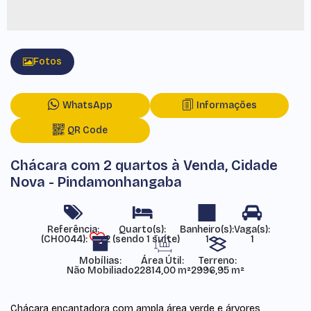
Fotos
WhatsApp
Informações
QR Code
Chácara com 2 quartos à Venda, Cidade
Nova - Pindamonhangaba
Referência:
(CH0044)
2 (sendo 1 suíte)
1
1
Mobílias:
Área Útil:
Terreno:
Não Mobiliado
22814,00 m²
2996,95 m²
Chácara encantadora com ampla área verde e árvores