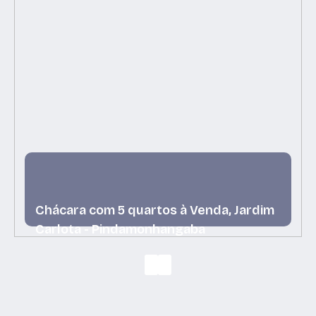
Chácara com 5 quartos à Venda, Jardim
Carlota - Pindamonhangaba
Jardim Carlota, Pindamonhangaba, São Paulo, Brasil