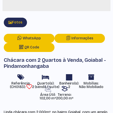
Fotos
WhatsApp
Informações
QR Code
Chácara com 2 Quartos à Venda, Goiabal -
Pindamonhangaba
Referência:
Mobílias:
(CH0183)
2 (sendo 1 suíte)
2
Não Mobiliado
Área Útil:
Terreno:
102,00 m²
200,00 m²
Linda chácara com 2.000m², no bairro Goiabal, com um amplo