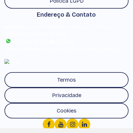
Política LGPD
Endereço & Contato
Avenida Coronel Fernando Prestes
,
17
,
Centro
,
Pindamonhangaba
,
SP
,
Brasil
(12) 99673-2275
(12) 3642-
1299
contato@derricoimoveis.com.br
CRECI: 16633-J
Termos
Privacidade
Cookies