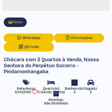
Fotos
WhatsApp
Informações
QR Code
Chácara com 3 Quartos à Venda, Nossa
Senhora do Perpétuo Socorro -
Pindamonhangaba
Referência:
(CH0200)
3 (sendo 1 suíte)
3
2
Mobílias:
Não Mobiliado