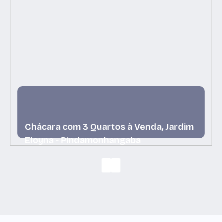
Chácara com 3 Quartos à Venda, Jardim
Eloyna - Pindamonhangaba
Jardim Eloyna, Pindamonhangaba, São Paulo, Brasil