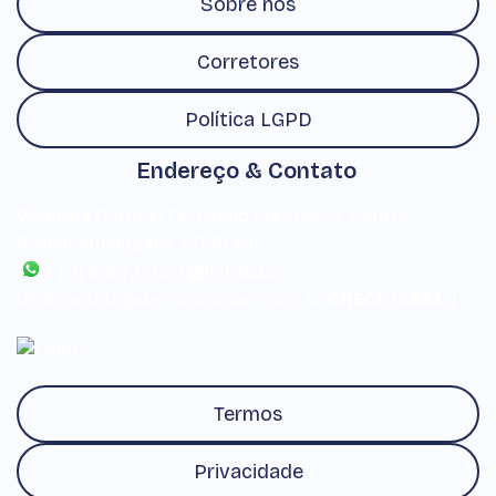
Sobre nós
Corretores
Política LGPD
Endereço & Contato
Avenida Coronel Fernando Prestes
,
17
,
Centro
,
Pindamonhangaba
,
SP
,
Brasil
(12) 99673-2275
(12) 3642-
1299
contato@derricoimoveis.com.br
CRECI: 16633-J
Termos
Privacidade