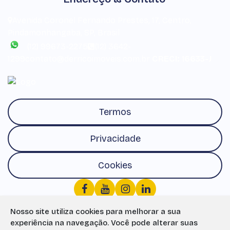
Avenida Coronel Fernando Prestes
,
17
,
Centro
,
Pindamonhangaba
,
SP
,
Brasil
(12) 99673-2275
(12) 3642-
1299
contato@derricoimoveis.com.br
CRECI: 16633-J
Termos
Privacidade
Cookies
Nosso site utiliza cookies para melhorar a sua
experiência na navegação.
Você pode alterar suas