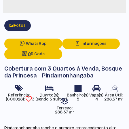
Fotos
WhatsApp
Informações
QR Code
Cobertura com 3 Quartos à Venda, Bosque
da Princesa - Pindamonhangaba
Referência:
Área Útil:
(CO0028)
3 (sendo 3 suítes)
5
4
288,37 m²
Terreno:
288,37 m²
Pindamonhangaba recebe o primeiro empreendimento alto