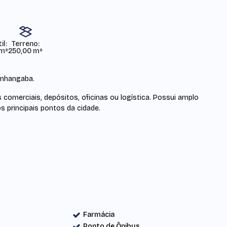
il:
Terreno:
 m²
250,00 m²
onhangaba.
comerciais, depósitos, oficinas ou logística. Possui amplo
s principais pontos da cidade.
Farmácia
Ponto de Ônibus