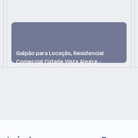
Galpão para Locação, Residencial
Comercial Cidade Vista Alegre -
Pindamonhangaba
Residencial Comercial Cidade Vista Alegre,
Pindamonhangaba, São Paulo, Brasil