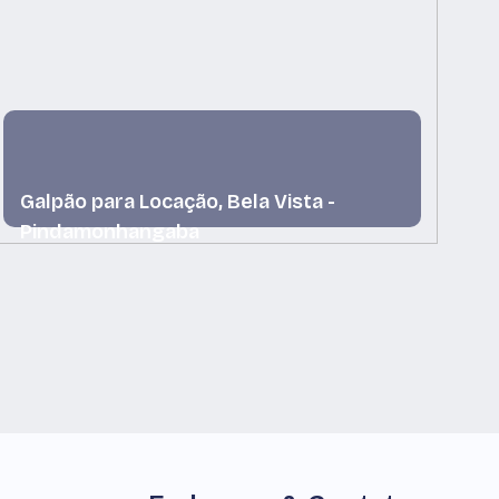
Galpão para Locação, Bela Vista -
G
Pindamonhangaba
P
Bela Vista, Pindamonhangaba, São Paulo, Brasil
Ci