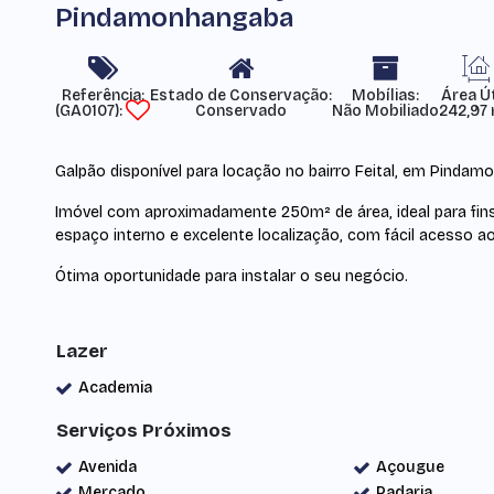
Pindamonhangaba
Referência:
Estado de Conservação:
Mobílias:
Área Út
(GA0107)
Conservado
Não Mobiliado
242,97
Galpão disponível para locação no bairro Feital, em Pindam
Imóvel com aproximadamente 250m² de área, ideal para fins 
espaço interno e excelente localização, com fácil acesso ao
Ótima oportunidade para instalar o seu negócio.
Lazer
Academia
Serviços Próximos
Avenida
Açougue
Mercado
Padaria