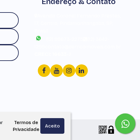
Endereço & Contato
Avenida Coronel Fernando Prestes
,
17
,
Centro
,
Pindamonhangaba
,
SP
,
Brasil
(12) 99673-2275
(12) 3642-
1299
contato@derricoimoveis.com.br
CRECI: 16633-J
ar
Termos de
Aceito
Privacidade