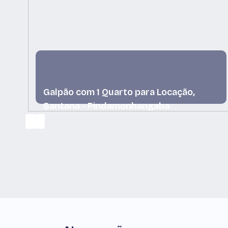
Galpão com 1 Quarto para Locação,
Santana - Pindamonhangaba
Santana, Pindamonhangaba, São Paulo, Brasil