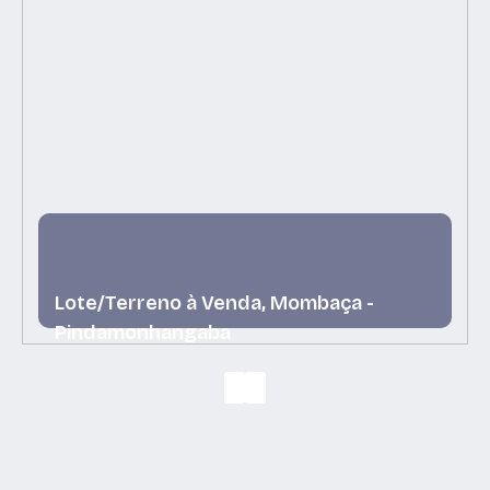
Lote/Terreno à Venda, Mombaça -
Pindamonhangaba
Mombaça, Pindamonhangaba, São Paulo, Brasil