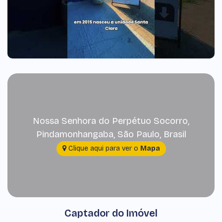
Nossa Senhora do Perpétuo Socorro
,
Pindamonhangaba
,
São Paulo
,
Brasil
Clique aqui para ver o
Mapa
Captador do Imóvel