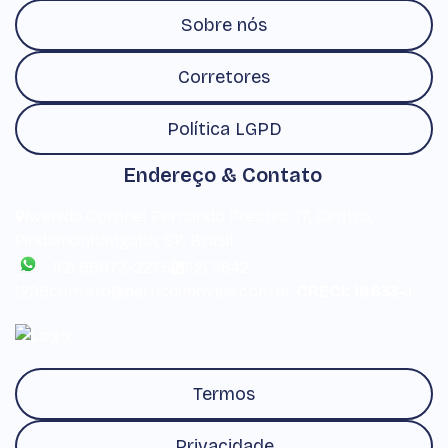
Sobre nós
Corretores
Política LGPD
Endereço & Contato
Avenida Coronel Fernando Prestes
,
17
,
Centro
,
Pindamonhangaba
,
SP
,
Brasil
(12) 99673-2275
(12) 3642-
1299
contato@derricoimoveis.com.br
CRECI: 16633-J
Termos
Privacidade