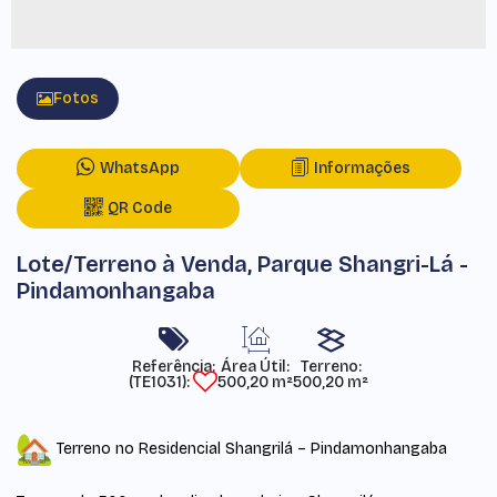
Fotos
WhatsApp
Informações
QR Code
Lote/Terreno à Venda, Parque Shangri-Lá -
Pindamonhangaba
Referência:
Área Útil:
Terreno:
(TE1031)
500,20 m²
500,20 m²
Terreno no Residencial Shangrilá – Pindamonhangaba