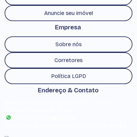
Anuncie seu imóvel
Empresa
Sobre nós
Corretores
Política LGPD
Endereço & Contato
Avenida Coronel Fernando Prestes
,
17
,
Centro
,
Pindamonhangaba
,
SP
,
Brasil
(12) 99673-2275
(12) 3642-
1299
contato@derricoimoveis.com.br
CRECI: 16633-J