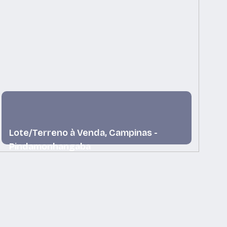
Lote/Terreno à Venda, Campinas -
L
Pindamonhangaba
P
Campinas, Pindamonhangaba, São Paulo, Brasil
Ca