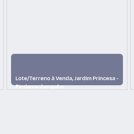
Lote/Terreno à Venda, Jardim Princesa -
Pindamonhangaba
Jardim Princesa, Pindamonhangaba, São Paulo,
Brasil