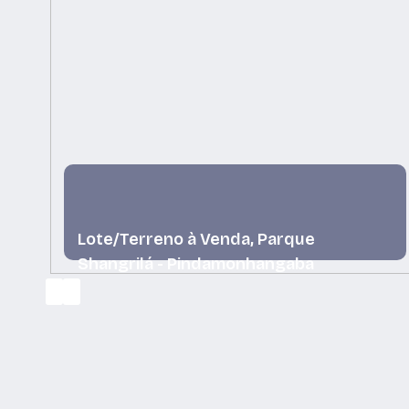
Lote/Terreno à Venda, Parque
Shangrilá - Pindamonhangaba
Parque Shangrilá, Pindamonhangaba, São Paulo,
Brasil