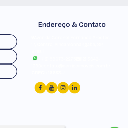
Endereço & Contato
Avenida Coronel Fernando Prestes
,
17
,
Centro
,
Pindamonhangaba
,
SP
,
Brasil
(12) 99673-2275
(12) 3642-
1299
contato@derricoimoveis.com.br
CRECI: 16633-J