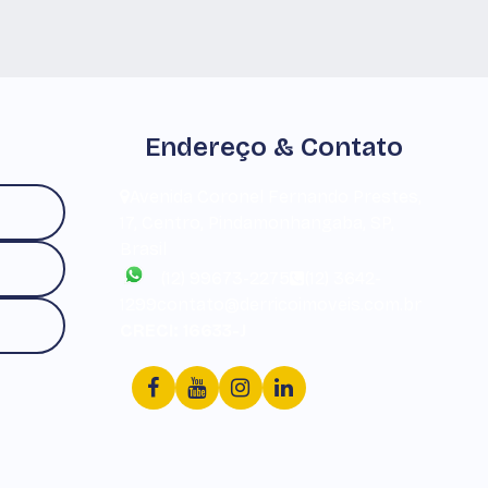
Endereço & Contato
Avenida Coronel Fernando Prestes
,
17
,
Centro
,
Pindamonhangaba
,
SP
,
Brasil
(12) 99673-2275
(12) 3642-
1299
contato@derricoimoveis.com.br
CRECI: 16633-J