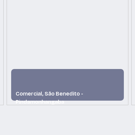
Comercial, São Benedito -
Pindamonhangaba
São Benedito, Pindamonhangaba, São Paulo, Brasil