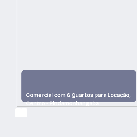
Comercial com 6 Quartos para Locação,
Centro - Pindamonhangaba
Centro, Pindamonhangaba, São Paulo, Brasil